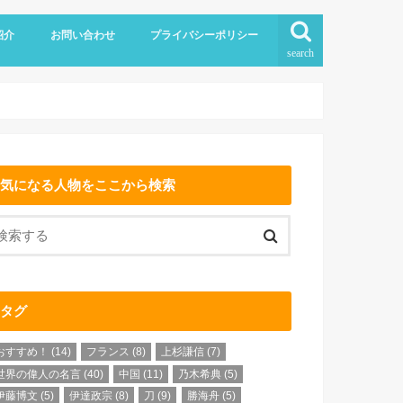
紹介
お問い合わせ
プライバシーポリシー
search
気になる人物をここから検索
タグ
おすすめ！
(14)
フランス
(8)
上杉謙信
(7)
世界の偉人の名言
(40)
中国
(11)
乃木希典
(5)
伊藤博文
(5)
伊達政宗
(8)
刀
(9)
勝海舟
(5)