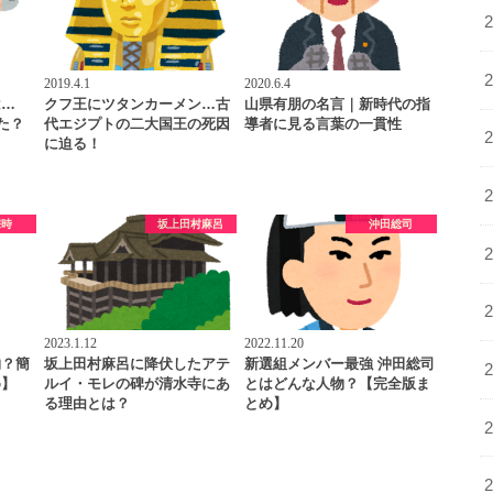
2019.4.1
2020.6.4
は…
クフ王にツタンカーメン…古
山県有朋の名言｜新時代の指
た？
代エジプトの二大国王の死因
導者に見る言葉の一貫性
に迫る！
宗時
坂上田村麻呂
沖田総司
2023.1.12
2022.11.20
物？簡
坂上田村麻呂に降伏したアテ
新選組メンバー最強 沖田総司
め】
ルイ・モレの碑が清水寺にあ
とはどんな人物？【完全版ま
る理由とは？
とめ】