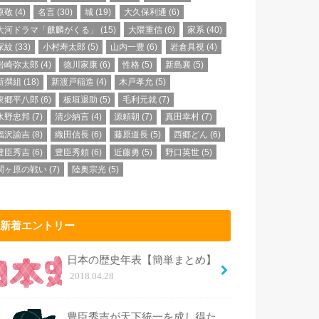
原敬
(4)
名言
(30)
城
(19)
大久保利通
(6)
大河ドラマ「麒麟がくる」
(15)
大隈重信
(6)
家系
(40)
家紋
(33)
小村寿太郎
(5)
山内一豊
(6)
岩倉具視
(4)
岩崎弥太郎
(4)
徳川家康
(6)
性格
(5)
新島襄
(5)
新撰組
(18)
新渡戸稲造
(4)
木戸孝允
(5)
東郷平八郎
(6)
板垣退助
(5)
毛利元就
(7)
水野忠邦
(7)
清少納言
(4)
源頼朝
(7)
真田幸村
(7)
福沢諭吉
(8)
織田信長
(6)
藤原道長
(5)
西郷どん
(6)
豊臣秀吉
(6)
豊臣秀頼
(6)
近藤勇
(5)
野口英世
(5)
関ヶ原の戦い
(7)
陸奥宗光
(5)
新着エントリー
日本の歴史年表【簡単まとめ】
2018.04.28
豊臣秀吉が天下統一を成し得た