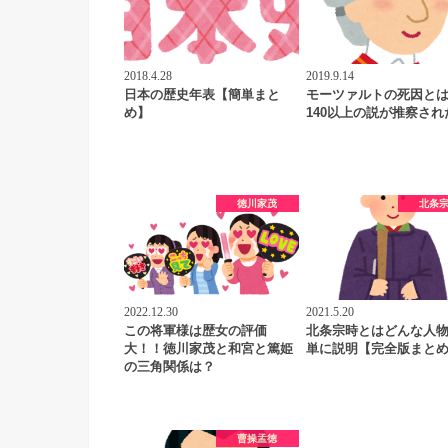
2018.4.28
2019.9.14
日本の歴史年表【簡単まと
モーツァルトの死因と
め】
140以上の説が推察され
徳川家茂
北条
2022.12.30
2021.5.20
この将軍様は歴女の評価
北条宗時とはどんな人
大！！徳川家茂と和宮と篤姫
単に説明【完全版まと
の三角関係は？
曹操孟徳