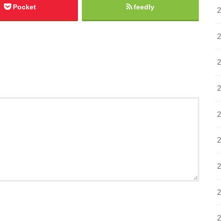
Pocket
feedly