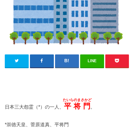
LINE
たいらのまさかど
平将門
日本三大怨霊（*）の一人、
。
*崇徳天皇、菅原道真、平将門