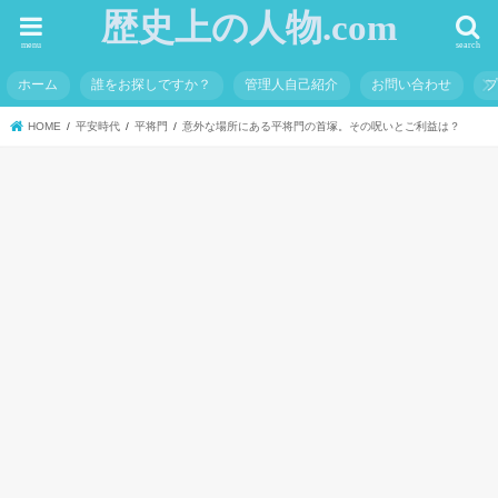
歴史上の人物.com
menu
search
ホーム
誰をお探しですか？
管理人自己紹介
お問い合わせ
HOME
平安時代
平将門
意外な場所にある平将門の首塚。その呪いとご利益は？