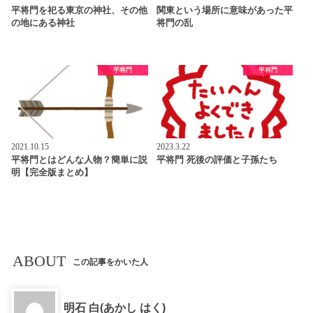
平将門を祀る東京の神社、その他
関東という場所に意味があった平
の地にある神社
将門の乱
平将門
平将門
2021.10.15
2023.3.22
平将門とはどんな人物？簡単に説
平将門 死後の評価と子孫たち
明【完全版まとめ】
ABOUT
この記事をかいた人
明石 白(あかし はく)