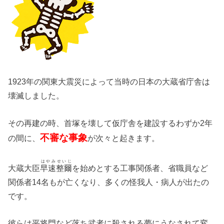
1923年の関東大震災によって当時の日本の大蔵省庁舎は
壊滅しました。
その再建の時、首塚を壊して仮庁舎を建設するわずか2年
不審な事象
の間に、
が次々と起きます。
はやみせいじ
大蔵大臣
早速整爾
を始めとする工事関係者、省職員など
関係者14名もが亡くなり、多くの怪我人・病人が出たの
です。
彼らは平将門など落ち武者に殺される夢にうなされて変