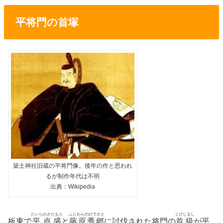
平将門の首塚
築土神社旧蔵の平将門像。後年の作と思われ
るが制作年代は不明
出典：Wikipedia
たいらのさだもり
ふじわらのひでさと
くびじるし
板東で
平貞盛
と
藤原秀郷
に討伐された将門の
首級
が平