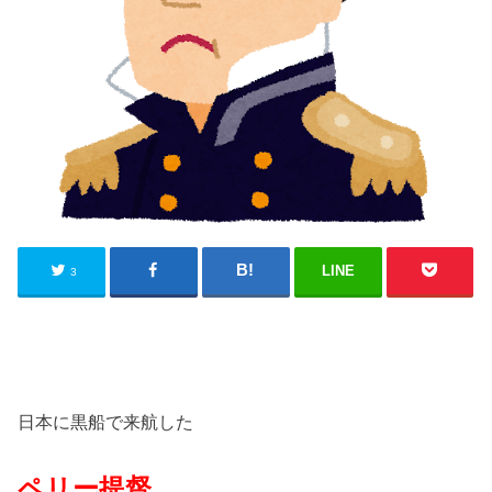
LINE
3
日本に黒船で来航した
ペリー提督
。