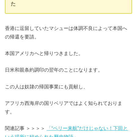
た
香港に逗留していたマシューは体調不良によって本国へ
の帰還を要請。
本国アメリカへと帰りつきました。
日米和親条約調印の翌年のことになります。
この人は奴隷の帰国事業にも貢献し、
アフリカ西海岸の国リベリアではよく知られておりま
す。
関連記事 ＞＞＞＞
「“ペリー来航”だけじゃない！下田と
いう場所に秘められた歴史物語」