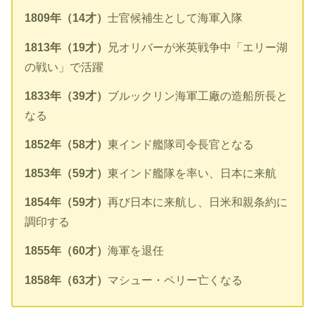
1809年（14才）
士官候補生として海軍入隊
1813年（19才）
兄オリバーが米英戦争中「エリー湖
の戦い」で活躍
1833年（39才）
ブルックリン海軍工廠の造船所長と
なる
1852年（58才）
東インド艦隊司令長官となる
1853年（59才）
東インド艦隊を率い、日本に来航
1854年（59才）
再び日本に来航し、日米和親条約に
調印する
1855年（60才）
海軍を退任
1858年（63才）
マシュー・ペリー亡くなる