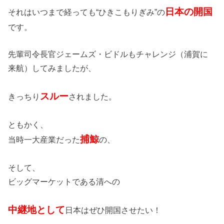
日本の開国
それはいつまで経っても“ひきこもりぎみ”の
です。
先輩司令長官ジェームズ・ビドルもチャレンジ（浦賀に
来航）してみましたが、
スルー
きっちり
されました。
ともかく、
捕鯨
当時一大産業だった
の、
そして、
ビッグマーケットである清への
中継地として
日本はぜひ開国させたい！