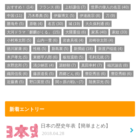
おすすめ！
(14)
フランス
(8)
上杉謙信
(7)
世界の偉人の名言
(40)
中国
(11)
乃木希典
(5)
伊藤博文
(5)
伊達政宗
(8)
刀
(9)
勝海舟
(5)
原敬
(4)
名言
(30)
城
(19)
大久保利通
(6)
大河ドラマ「麒麟がくる」
(15)
大隈重信
(6)
家系
(40)
家紋
(33)
小村寿太郎
(5)
山内一豊
(6)
岩倉具視
(4)
岩崎弥太郎
(4)
徳川家康
(6)
性格
(5)
新島襄
(5)
新撰組
(18)
新渡戸稲造
(4)
木戸孝允
(5)
東郷平八郎
(6)
板垣退助
(5)
毛利元就
(7)
水野忠邦
(7)
清少納言
(4)
源頼朝
(7)
真田幸村
(7)
福沢諭吉
(8)
織田信長
(6)
藤原道長
(5)
西郷どん
(6)
豊臣秀吉
(6)
豊臣秀頼
(6)
近藤勇
(5)
野口英世
(5)
関ヶ原の戦い
(7)
陸奥宗光
(5)
新着エントリー
日本の歴史年表【簡単まとめ】
2018.04.28