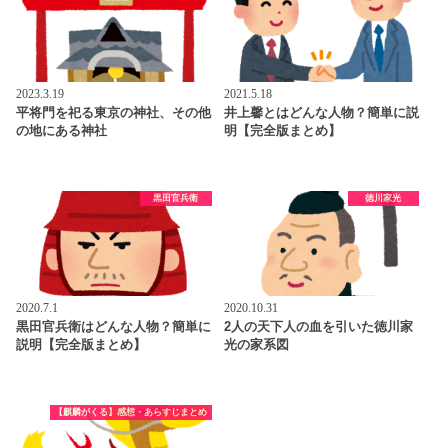
2023.3.19
2021.5.18
平将門を祀る東京の神社、その他
井上馨とはどんな人物？簡単に説
の地にある神社
明【完全版まとめ】
黒田官兵衛
徳川家光
2020.7.1
2020.10.31
黒田官兵衛はどんな人物？簡単に
2人の天下人の血を引いた徳川家
説明【完全版まとめ】
光の家系図
【麒麟がくる】感想・あらすじまとめ