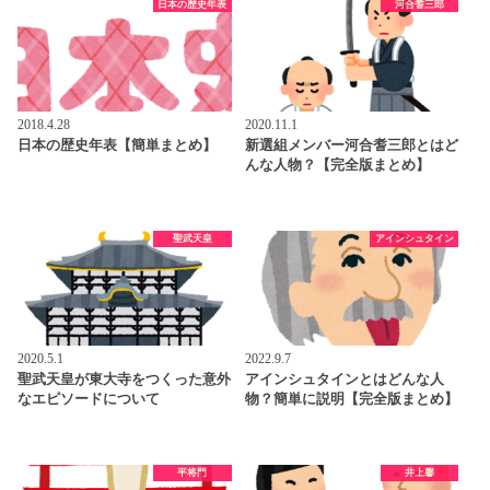
日本の歴史年表
河合耆三郎
2018.4.28
2020.11.1
日本の歴史年表【簡単まとめ】
新選組メンバー河合耆三郎とはど
んな人物？【完全版まとめ】
聖武天皇
アインシュタイン
2020.5.1
2022.9.7
聖武天皇が東大寺をつくった意外
アインシュタインとはどんな人
なエピソードについて
物？簡単に説明【完全版まとめ】
平将門
井上馨