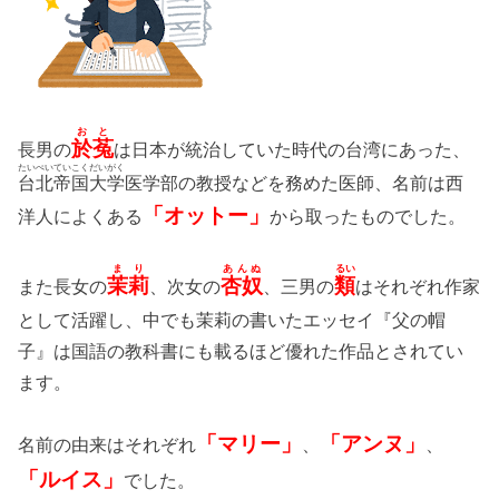
おと
於菟
長男の
は日本が統治していた時代の台湾にあった、
たいぺいていこくだいがく
台北帝国大学
医学部の教授などを務めた医師、名前は西
「オットー」
洋人によくある
から取ったものでした。
まり
あんぬ
るい
茉莉
杏奴
類
また長女の
、次女の
、三男の
はそれぞれ作家
として活躍し、中でも茉莉の書いたエッセイ『父の帽
子』は国語の教科書にも載るほど優れた作品とされてい
ます。
「マリー」
「アンヌ」
名前の由来はそれぞれ
、
、
「ルイス」
でした。