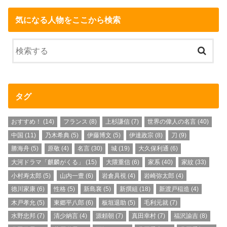
気になる人物をここから検索
タグ
おすすめ！
(14)
フランス
(8)
上杉謙信
(7)
世界の偉人の名言
(40)
中国
(11)
乃木希典
(5)
伊藤博文
(5)
伊達政宗
(8)
刀
(9)
勝海舟
(5)
原敬
(4)
名言
(30)
城
(19)
大久保利通
(6)
大河ドラマ「麒麟がくる」
(15)
大隈重信
(6)
家系
(40)
家紋
(33)
小村寿太郎
(5)
山内一豊
(6)
岩倉具視
(4)
岩崎弥太郎
(4)
徳川家康
(6)
性格
(5)
新島襄
(5)
新撰組
(18)
新渡戸稲造
(4)
木戸孝允
(5)
東郷平八郎
(6)
板垣退助
(5)
毛利元就
(7)
水野忠邦
(7)
清少納言
(4)
源頼朝
(7)
真田幸村
(7)
福沢諭吉
(8)