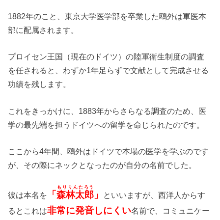
1882年のこと、東京大学医学部を卒業した鴎外は軍医本
部に配属されます。
プロイセン王国（現在のドイツ）の陸軍衛生制度の調査
を任されると、わずか1年足らずで文献として完成させる
功績を残します。
これをきっかけに、1883年からさらなる調査のため、医
学の最先端を担うドイツへの留学を命じられたのです。
ここから4年間、鴎外はドイツで本場の医学を学ぶのです
が、その際にネックとなったのが自分の名前でした。
もりりんたろう
「
森林太郎
」
彼は本名を
といいますが、西洋人からす
非常に発音しにくい
るとこれは
名前で、コミュニケー