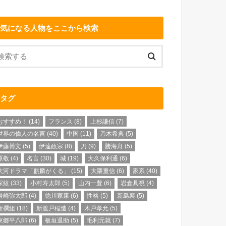
気になる人物をここから検索
タグ
おすすめ！
(14)
フランス
(8)
上杉謙信
(7)
世界の偉人の名言
(40)
中国
(11)
乃木希典
(5)
伊藤博文
(5)
伊達政宗
(8)
刀
(9)
勝海舟
(5)
原敬
(4)
名言
(30)
城
(19)
大久保利通
(6)
大河ドラマ「麒麟がくる」
(15)
大隈重信
(6)
家系
(40)
家紋
(33)
小村寿太郎
(5)
山内一豊
(6)
岩倉具視
(4)
岩崎弥太郎
(4)
徳川家康
(6)
性格
(5)
新島襄
(5)
新撰組
(18)
新渡戸稲造
(4)
木戸孝允
(5)
東郷平八郎
(6)
板垣退助
(5)
毛利元就
(7)