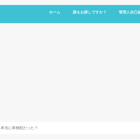
ホーム
誰をお探しですか？
管理人自己
は本当に単独犯だった？