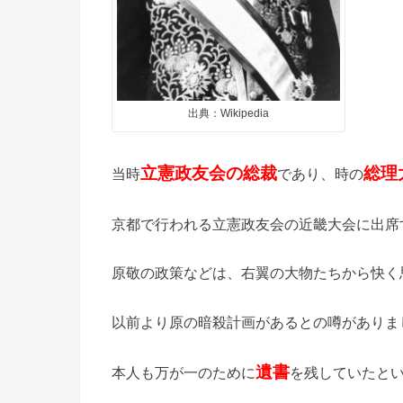
出典：Wikipedia
立憲政友会の総裁
総理
当時
であり、時の
京都で行われる立憲政友会の近畿大会に出席
原敬の政策などは、右翼の大物たちから快く
以前より原の暗殺計画があるとの噂がありま
遺書
本人も万が一のために
を残していたと