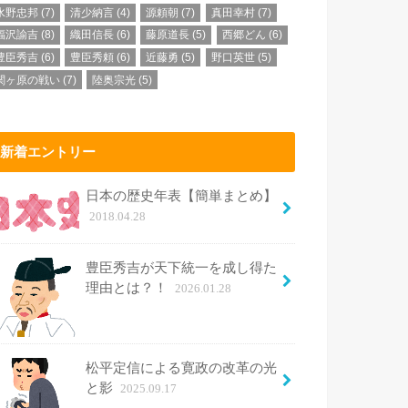
水野忠邦
(7)
清少納言
(4)
源頼朝
(7)
真田幸村
(7)
福沢諭吉
(8)
織田信長
(6)
藤原道長
(5)
西郷どん
(6)
豊臣秀吉
(6)
豊臣秀頼
(6)
近藤勇
(5)
野口英世
(5)
関ヶ原の戦い
(7)
陸奥宗光
(5)
新着エントリー
日本の歴史年表【簡単まとめ】
2018.04.28
豊臣秀吉が天下統一を成し得た
理由とは？！
2026.01.28
松平定信による寛政の改革の光
と影
2025.09.17