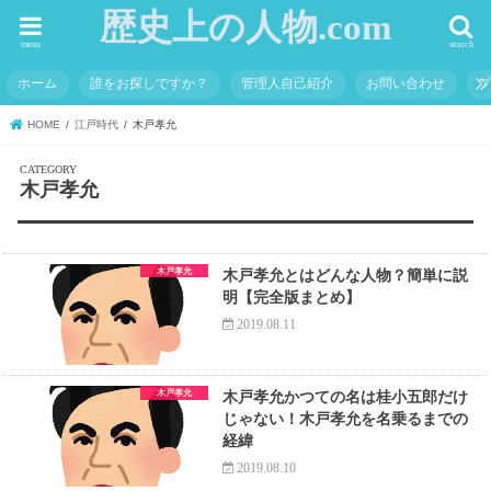
歴史上の人物.com
menu
search
ホーム
誰をお探しですか？
管理人自己紹介
お問い合わせ
HOME
江戸時代
木戸孝允
木戸孝允
木戸孝允
木戸孝允とはどんな人物？簡単に説
明【完全版まとめ】
2019.08.11
木戸孝允
木戸孝允かつての名は桂小五郎だけ
じゃない！木戸孝允を名乗るまでの
経緯
2019.08.10