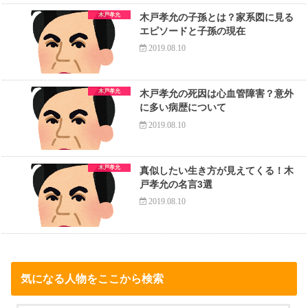
木戸孝允
木戸孝允の子孫とは？家系図に見る
エピソードと子孫の現在
2019.08.10
木戸孝允
木戸孝允の死因は心血管障害？意外
に多い病歴について
2019.08.10
木戸孝允
真似したい生き方が見えてくる！木
戸孝允の名言3選
2019.08.10
気になる人物をここから検索