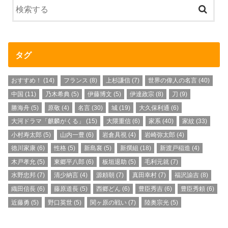
タグ
おすすめ！
(14)
フランス
(8)
上杉謙信
(7)
世界の偉人の名言
(40)
中国
(11)
乃木希典
(5)
伊藤博文
(5)
伊達政宗
(8)
刀
(9)
勝海舟
(5)
原敬
(4)
名言
(30)
城
(19)
大久保利通
(6)
大河ドラマ「麒麟がくる」
(15)
大隈重信
(6)
家系
(40)
家紋
(33)
小村寿太郎
(5)
山内一豊
(6)
岩倉具視
(4)
岩崎弥太郎
(4)
徳川家康
(6)
性格
(5)
新島襄
(5)
新撰組
(18)
新渡戸稲造
(4)
木戸孝允
(5)
東郷平八郎
(6)
板垣退助
(5)
毛利元就
(7)
水野忠邦
(7)
清少納言
(4)
源頼朝
(7)
真田幸村
(7)
福沢諭吉
(8)
織田信長
(6)
藤原道長
(5)
西郷どん
(6)
豊臣秀吉
(6)
豊臣秀頼
(6)
近藤勇
(5)
野口英世
(5)
関ヶ原の戦い
(7)
陸奥宗光
(5)