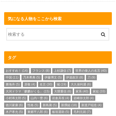
気になる人物をここから検索
タグ
おすすめ！
(14)
フランス
(8)
上杉謙信
(7)
世界の偉人の名言
(40)
中国
(11)
乃木希典
(5)
伊藤博文
(5)
伊達政宗
(8)
刀
(9)
勝海舟
(5)
原敬
(4)
名言
(30)
城
(19)
大久保利通
(6)
大河ドラマ「麒麟がくる」
(15)
大隈重信
(6)
家系
(40)
家紋
(33)
小村寿太郎
(5)
山内一豊
(6)
岩倉具視
(4)
岩崎弥太郎
(4)
徳川家康
(6)
性格
(5)
新島襄
(5)
新撰組
(18)
新渡戸稲造
(4)
木戸孝允
(5)
東郷平八郎
(6)
板垣退助
(5)
毛利元就
(7)