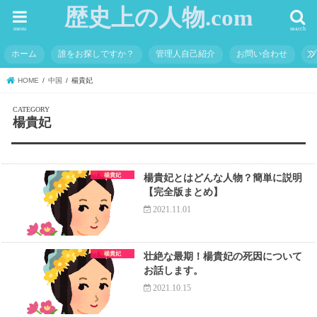
歴史上の人物.com
menu
search
ホーム
誰をお探しですか？
管理人自己紹介
お問い合わせ
HOME
中国
楊貴妃
楊貴妃
楊貴妃
楊貴妃とはどんな人物？簡単に説明
【完全版まとめ】
2021.11.01
楊貴妃
壮絶な最期！楊貴妃の死因について
お話します。
2021.10.15