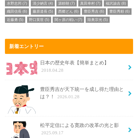
水野忠邦
(7)
清少納言
(4)
源頼朝
(7)
真田幸村
(7)
福沢諭吉
(8)
織田信長
(6)
藤原道長
(5)
西郷どん
(6)
豊臣秀吉
(6)
豊臣秀頼
(6)
近藤勇
(5)
野口英世
(5)
関ヶ原の戦い
(7)
陸奥宗光
(5)
新着エントリー
日本の歴史年表【簡単まとめ】
2018.04.28
豊臣秀吉が天下統一を成し得た理由と
は？！
2026.01.28
松平定信による寛政の改革の光と影
2025.09.17