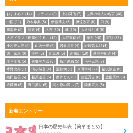
おすすめ！
(14)
フランス
(8)
上杉謙信
(7)
世界の偉人の名言
(40)
中国
(11)
乃木希典
(5)
伊藤博文
(5)
伊達政宗
(8)
刀
(9)
勝海舟
(5)
原敬
(4)
名言
(30)
城
(19)
大久保利通
(6)
大河ドラマ「麒麟がくる」
(15)
大隈重信
(6)
家系
(40)
家紋
(33)
小村寿太郎
(5)
山内一豊
(6)
岩倉具視
(4)
岩崎弥太郎
(4)
徳川家康
(6)
性格
(5)
新島襄
(5)
新撰組
(18)
新渡戸稲造
(4)
木戸孝允
(5)
東郷平八郎
(6)
板垣退助
(5)
毛利元就
(7)
水野忠邦
(7)
清少納言
(4)
源頼朝
(7)
真田幸村
(7)
福沢諭吉
(8)
織田信長
(6)
藤原道長
(5)
西郷どん
(6)
豊臣秀吉
(6)
豊臣秀頼
(6)
近藤勇
(5)
野口英世
(5)
関ヶ原の戦い
(7)
陸奥宗光
(5)
新着エントリー
日本の歴史年表【簡単まとめ】