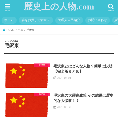
歴史上の人物.com
menu
search
ホーム
誰をお探しですか？
管理人自己紹介
お問い合わせ
HOME
中国
毛沢東
毛沢東
毛沢東
毛沢東とはどんな人物？簡単に説明
【完全版まとめ】
2020.07.01
毛沢東
毛沢東の大躍進政策 その結果は歴史
的な大惨事！？
2020.06.30