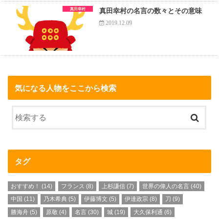
真田幸村
真田幸村の名言の数々とその意味
2019.12.09
気になる人物をここから検索
タグ
おすすめ！
(14)
フランス
(8)
上杉謙信
(7)
世界の偉人の名言
(40)
中国
(11)
乃木希典
(5)
伊藤博文
(5)
伊達政宗
(8)
刀
(9)
勝海舟
(5)
原敬
(4)
名言
(30)
城
(19)
大久保利通
(6)