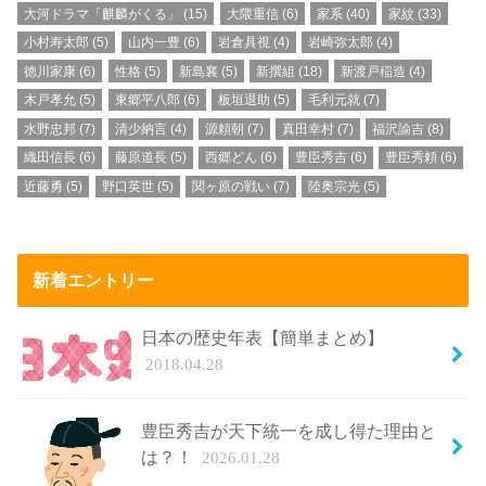
大河ドラマ「麒麟がくる」
(15)
大隈重信
(6)
家系
(40)
家紋
(33)
小村寿太郎
(5)
山内一豊
(6)
岩倉具視
(4)
岩崎弥太郎
(4)
徳川家康
(6)
性格
(5)
新島襄
(5)
新撰組
(18)
新渡戸稲造
(4)
木戸孝允
(5)
東郷平八郎
(6)
板垣退助
(5)
毛利元就
(7)
水野忠邦
(7)
清少納言
(4)
源頼朝
(7)
真田幸村
(7)
福沢諭吉
(8)
織田信長
(6)
藤原道長
(5)
西郷どん
(6)
豊臣秀吉
(6)
豊臣秀頼
(6)
近藤勇
(5)
野口英世
(5)
関ヶ原の戦い
(7)
陸奥宗光
(5)
新着エントリー
日本の歴史年表【簡単まとめ】
2018.04.28
豊臣秀吉が天下統一を成し得た理由と
は？！
2026.01.28