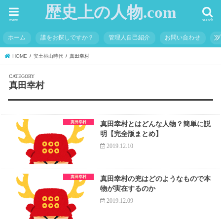
歴史上の人物.com
menu
search
ホーム
誰をお探しですか？
管理人自己紹介
お問い合わせ
HOME
安土桃山時代
真田幸村
真田幸村
真田幸村
真田幸村とはどんな人物？簡単に説
明【完全版まとめ】
2019.12.10
真田幸村
真田幸村の兜はどのようなもので本
物が実在するのか
2019.12.09