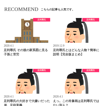
RECOMMEND
こちらの記事も人気です。
足利尊氏
足利尊氏
2020.4.1
2019.12.9
足利尊氏 その後の家系図に見る
足利尊氏とはどんな人物？簡単に
子孫と苦労
説明【完全版まとめ】
足利尊氏
足利尊氏
2020.4.1
2020.4.1
足利尊氏の大好きで大嫌いだった
えっ。この肖像画は足利尊氏では
弟、足利直義
ない別人？