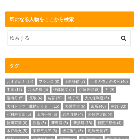
気になる人物をここから検索
タグ
おすすめ！
(14)
フランス
(8)
上杉謙信
(7)
世界の偉人の名言
(40)
中国
(11)
乃木希典
(5)
伊藤博文
(5)
伊達政宗
(8)
刀
(9)
勝海舟
(5)
原敬
(4)
名言
(30)
城
(19)
大久保利通
(6)
大河ドラマ「麒麟がくる」
(15)
大隈重信
(6)
家系
(40)
家紋
(33)
小村寿太郎
(5)
山内一豊
(6)
岩倉具視
(4)
岩崎弥太郎
(4)
徳川家康
(6)
性格
(5)
新島襄
(5)
新撰組
(18)
新渡戸稲造
(4)
木戸孝允
(5)
東郷平八郎
(6)
板垣退助
(5)
毛利元就
(7)