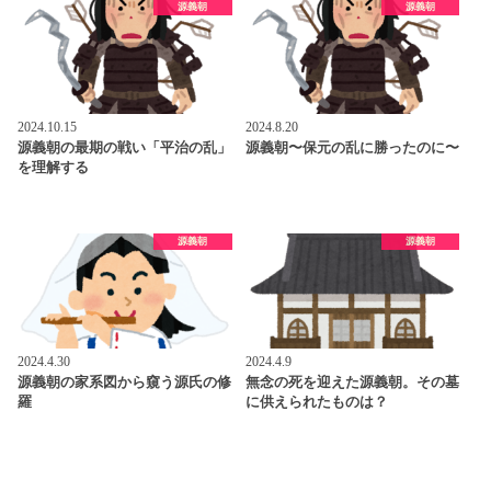
源義朝
源義朝
2024.10.15
2024.8.20
源義朝の最期の戦い「平治の乱」
源義朝〜保元の乱に勝ったのに〜
を理解する
源義朝
源義朝
2024.4.30
2024.4.9
源義朝の家系図から窺う源氏の修
無念の死を迎えた源義朝。その墓
羅
に供えられたものは？