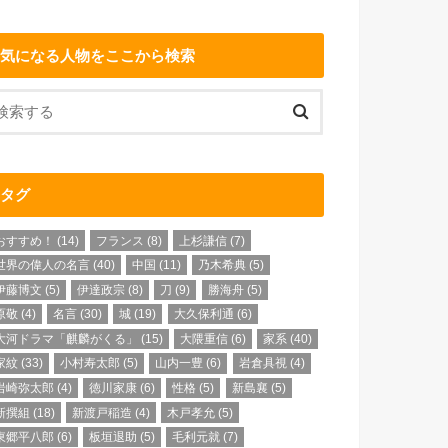
気になる人物をここから検索
タグ
おすすめ！
(14)
フランス
(8)
上杉謙信
(7)
世界の偉人の名言
(40)
中国
(11)
乃木希典
(5)
伊藤博文
(5)
伊達政宗
(8)
刀
(9)
勝海舟
(5)
原敬
(4)
名言
(30)
城
(19)
大久保利通
(6)
大河ドラマ「麒麟がくる」
(15)
大隈重信
(6)
家系
(40)
家紋
(33)
小村寿太郎
(5)
山内一豊
(6)
岩倉具視
(4)
岩崎弥太郎
(4)
徳川家康
(6)
性格
(5)
新島襄
(5)
新撰組
(18)
新渡戸稲造
(4)
木戸孝允
(5)
東郷平八郎
(6)
板垣退助
(5)
毛利元就
(7)