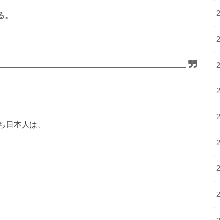
る。
、
ち日本人は、
、