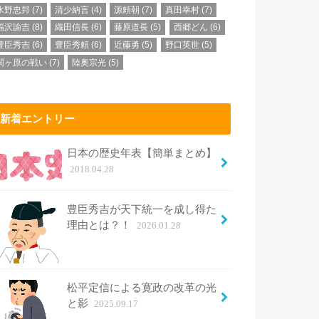
水野忠邦
(7)
清少納言
(4)
源頼朝
(7)
真田幸村
(7)
福沢諭吉
(8)
織田信長
(6)
藤原道長
(5)
西郷どん
(6)
豊臣秀吉
(6)
豊臣秀頼
(6)
近藤勇
(5)
野口英世
(5)
関ヶ原の戦い
(7)
陸奥宗光
(5)
新着エントリー
日本の歴史年表【簡単まとめ】
2018.04.28
豊臣秀吉が天下統一を成し得た
理由とは？！
2026.01.28
松平定信による寛政の改革の光
と影
2025.09.17