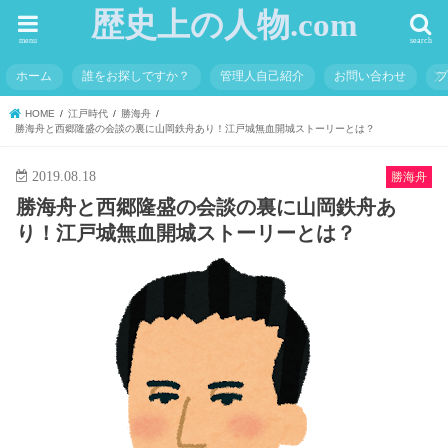
歴史上の人物.com
menu
search
ホーム
誰をお探しですか？
管理人自己紹介
お問い合わせ
HOME
江戸時代
勝海舟
勝海舟と西郷隆盛の会談の裏に山岡鉄舟あり！江戸城無血開城ストーリーとは？
2019.08.18
勝海舟
勝海舟と西郷隆盛の会談の裏に山岡鉄舟あ
り！江戸城無血開城ストーリーとは？