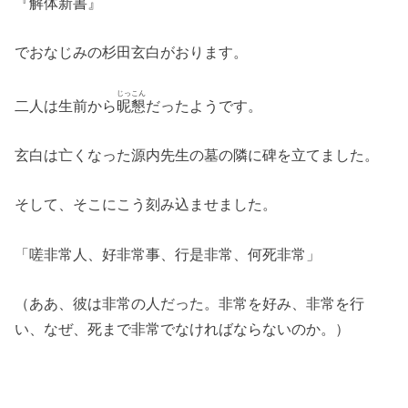
『解体新書』
でおなじみの杉田玄白がおります。
じっこん
二人は生前から
昵懇
だったようです。
玄白は亡くなった源内先生の墓の隣に碑を立てました。
そして、そこにこう刻み込ませました。
「嗟非常人、好非常事、行是非常、何死非常」
（ああ、彼は非常の人だった。非常を好み、非常を行
い、なぜ、死まで非常でなければならないのか。）