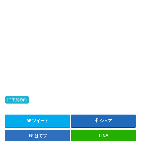
平賀源内
ツイート
シェア
はてブ
LINE