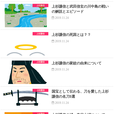
上杉謙信
上杉謙信と武田信玄の川中島の戦い
の解説とエピソード
2019.11.24
上杉謙信
上杉謙信の死因とは？？
2019.11.24
上杉謙信
上杉謙信の家紋の由来について
2019.11.24
上杉謙信
国宝として伝わる、刀を愛した上杉
謙信の名刀5選
2019.11.24
上杉謙信