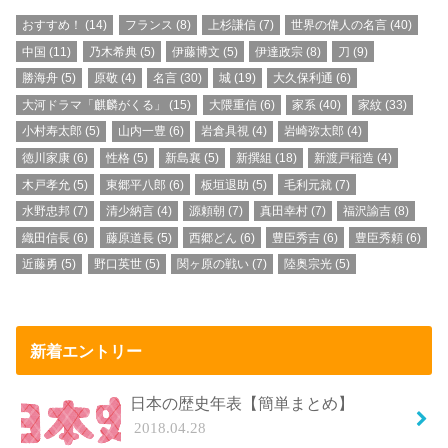
おすすめ！
(14)
フランス
(8)
上杉謙信
(7)
世界の偉人の名言
(40)
中国
(11)
乃木希典
(5)
伊藤博文
(5)
伊達政宗
(8)
刀
(9)
勝海舟
(5)
原敬
(4)
名言
(30)
城
(19)
大久保利通
(6)
大河ドラマ「麒麟がくる」
(15)
大隈重信
(6)
家系
(40)
家紋
(33)
小村寿太郎
(5)
山内一豊
(6)
岩倉具視
(4)
岩崎弥太郎
(4)
徳川家康
(6)
性格
(5)
新島襄
(5)
新撰組
(18)
新渡戸稲造
(4)
木戸孝允
(5)
東郷平八郎
(6)
板垣退助
(5)
毛利元就
(7)
水野忠邦
(7)
清少納言
(4)
源頼朝
(7)
真田幸村
(7)
福沢諭吉
(8)
織田信長
(6)
藤原道長
(5)
西郷どん
(6)
豊臣秀吉
(6)
豊臣秀頼
(6)
近藤勇
(5)
野口英世
(5)
関ヶ原の戦い
(7)
陸奥宗光
(5)
新着エントリー
日本の歴史年表【簡単まとめ】
2018.04.28