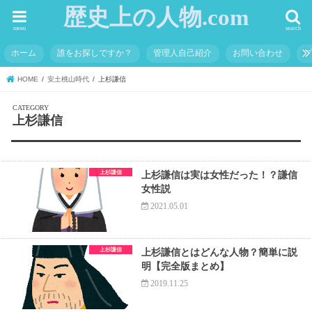
歴史上の人物.com
menu
search
ホーム
誰をお探しですか？
管理人自己紹介
お問い合わせ
HOME
安土桃山時代
上杉謙信
上杉謙信
上杉謙信
上杉謙信は実は女性だった！？謙信
女性説
2021.05.01
上杉謙信
上杉謙信とはどんな人物？簡単に説
明【完全版まとめ】
2019.11.25