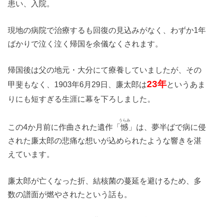
患い、入院。
現地の病院で治療するも回復の見込みがなく、わずか1年
ばかりで泣く泣く帰国を余儀なくされます。
帰国後は父の地元・大分にて療養していましたが、その
23年
甲斐もなく、1903年6月29日、廉太郎は
というあま
りにも短すぎる生涯に幕を下ろしました。
うらみ
この4か月前に作曲された遺作「
憾
」は、夢半ばで病に侵
された廉太郎の悲痛な想いが込められたような響きを湛
えています。
廉太郎が亡くなった折、結核菌の蔓延を避けるため、多
数の譜面が燃やされたという話も。