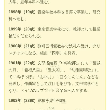
入学。翌年本科へ進む。
1898年（19歳）
音楽学校本科を首席で卒業し、研究
科へ進む。
1899年（20歳）
東京音楽学校にて、教師として授業
補助を任せられる。
1900年（21歳）
麹町区博愛教会で洗礼を受け、クリ
スチャンになる。組曲『四季』を発表。
1901年（22歳）
文部省編纂『中学唱歌』にて「荒城
ほうたいこう
の月」「箱根八里」「
豊太閤
」、『幼稚園唱歌』に
て「鳩ぽっぽ」「お正月」「雪やこんこん」などを
発表し、作曲家として注目を浴びる。文部留学生と
なり、ドイツのラプツィヒ音楽院へ入学する。
1902年（23歳）
結核を患い帰国。
うらみ