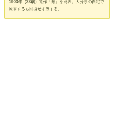
1903年（23歳）
遺作『
憾
』を発表。大分県の自宅で
療養するも回復せず没する。