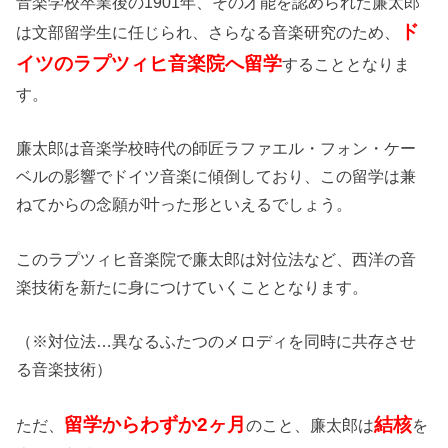
音楽学校卒業後の1901年、その才能を認められた廉太郎
ド
は文部留学生に任じられ、さらなる音楽研究のため、
イツのラプツィヒ音楽院へ留学
することとなりま
す。
廉太郎は音楽学校時代の師匠ラファエル・フォン・ケー
ベルの影響でドイツ音楽に傾倒しており、この留学は兼
ねてからの念願が叶った形といえるでしょう。
このラプツィヒ音楽院で廉太郎は対位法など、西洋の音
楽技術を新たに身につけていくこととなります。
（※対位法…異なるふたつのメロディを同時に共存させ
る音楽技術）
留学からわずか2ヶ月
結核
ただ、
のこと、廉太郎は
を