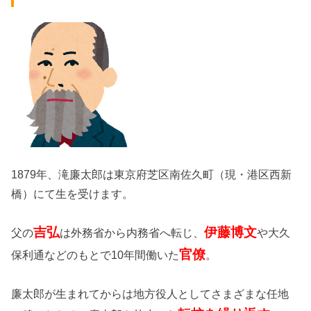
1879年、滝廉太郎は東京府芝区南佐久町（現・港区西新
橋）にて生を受けます。
吉弘
伊藤博文
父の
は外務省から内務省へ転じ、
や大久
官僚
保利通などのもとで10年間働いた
。
廉太郎が生まれてからは地方役人としてさまざまな任地