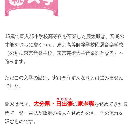
15歳で直入郡小学校高等科を卒業した廉太郎は、音楽の
才能をさらに磨くべく、東京高等師範学校附属音楽学校
（のちに東京音楽学校、東京芸術大学音楽部となる）へ
進みます。
ただこの入学の話は、実はそうすんなりとは進みません
でした。
ひじはん
大分県・
日出藩
家老職
瀧家は代々、
の
を務めてきた名
門で、父・吉弘が政府の役人を務めたのも、その流れを
汲むものです。