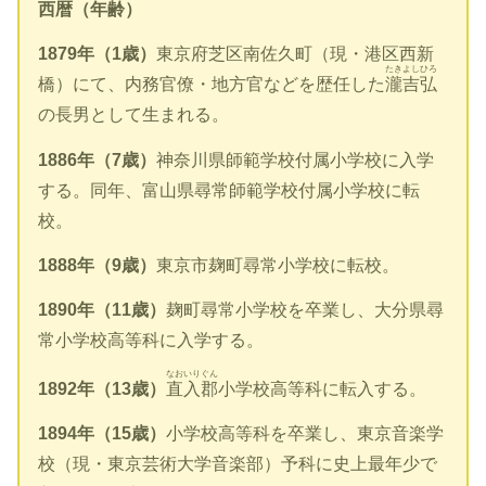
西暦（年齢）
1879年（1歳）
東京府芝区南佐久町（現・港区西新
たきよしひろ
橋）にて、内務官僚・地方官などを歴任した
瀧吉弘
の長男として生まれる。
1886年（7歳）
神奈川県師範学校付属小学校に入学
する。同年、富山県尋常師範学校付属小学校に転
校。
1888年（9歳）
東京市麹町尋常小学校に転校。
1890年（11歳）
麹町尋常小学校を卒業し、大分県尋
常小学校高等科に入学する。
なおいりぐん
1892年（13歳）
直入郡
小学校高等科に転入する。
1894年（15歳）
小学校高等科を卒業し、東京音楽学
校（現・東京芸術大学音楽部）予科に史上最年少で