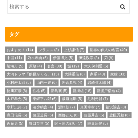
タグ
おすすめ！
(14)
フランス
(8)
上杉謙信
(7)
世界の偉人の名言
(40)
中国
(11)
乃木希典
(5)
伊藤博文
(5)
伊達政宗
(8)
刀
(9)
勝海舟
(5)
原敬
(4)
名言
(30)
城
(19)
大久保利通
(6)
大河ドラマ「麒麟がくる」
(15)
大隈重信
(6)
家系
(40)
家紋
(33)
小村寿太郎
(5)
山内一豊
(6)
岩倉具視
(4)
岩崎弥太郎
(4)
徳川家康
(6)
性格
(5)
新島襄
(5)
新撰組
(18)
新渡戸稲造
(4)
木戸孝允
(5)
東郷平八郎
(6)
板垣退助
(5)
毛利元就
(7)
水野忠邦
(7)
清少納言
(4)
源頼朝
(7)
真田幸村
(7)
福沢諭吉
(8)
織田信長
(6)
藤原道長
(5)
西郷どん
(6)
豊臣秀吉
(6)
豊臣秀頼
(6)
近藤勇
(5)
野口英世
(5)
関ヶ原の戦い
(7)
陸奥宗光
(5)