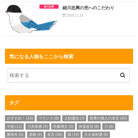
細川忠興
細川忠興の兜へのこだわり
2019.12.24
気になる人物をここから検索
タグ
おすすめ！
(14)
フランス
(8)
上杉謙信
(7)
世界の偉人の名言
(40)
中国
(11)
乃木希典
(5)
伊藤博文
(5)
伊達政宗
(8)
刀
(9)
勝海舟
(5)
原敬
(4)
名言
(30)
城
(19)
大久保利通
(6)