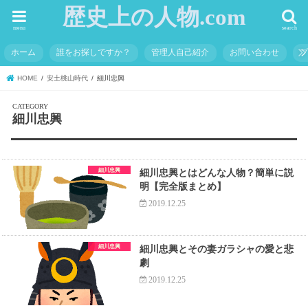
歴史上の人物.com
menu
search
ホーム
誰をお探しですか？
管理人自己紹介
お問い合わせ
HOME
安土桃山時代
細川忠興
細川忠興
細川忠興
細川忠興とはどんな人物？簡単に説
明【完全版まとめ】
2019.12.25
細川忠興
細川忠興とその妻ガラシャの愛と悲
劇
2019.12.25