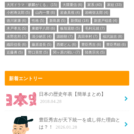
大河ドラマ「麒麟がくる」
(15)
大隈重信
(6)
家系
(40)
家紋
(33)
小村寿太郎
(5)
山内一豊
(6)
岩倉具視
(4)
岩崎弥太郎
(4)
徳川家康
(6)
性格
(5)
新島襄
(5)
新撰組
(18)
新渡戸稲造
(4)
木戸孝允
(5)
東郷平八郎
(6)
板垣退助
(5)
毛利元就
(7)
水野忠邦
(7)
清少納言
(4)
源頼朝
(7)
真田幸村
(7)
福沢諭吉
(8)
織田信長
(6)
藤原道長
(5)
西郷どん
(6)
豊臣秀吉
(6)
豊臣秀頼
(6)
近藤勇
(5)
野口英世
(5)
関ヶ原の戦い
(7)
陸奥宗光
(5)
新着エントリー
日本の歴史年表【簡単まとめ】
2018.04.28
豊臣秀吉が天下統一を成し得た理由と
は？！
2026.01.28