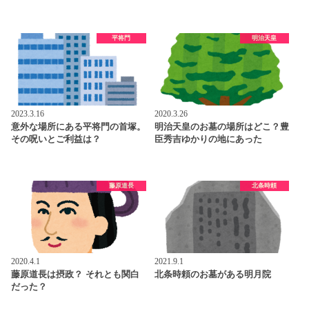
平将門
明治天皇
2023.3.16
2020.3.26
意外な場所にある平将門の首塚。
明治天皇のお墓の場所はどこ？豊
その呪いとご利益は？
臣秀吉ゆかりの地にあった
藤原道長
北条時頼
2020.4.1
2021.9.1
藤原道長は摂政？ それとも関白
北条時頼のお墓がある明月院
だった？