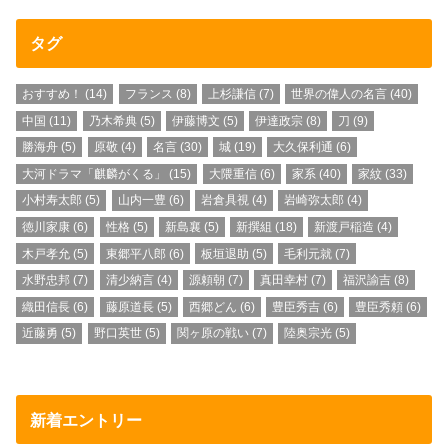
タグ
おすすめ！
(14)
フランス
(8)
上杉謙信
(7)
世界の偉人の名言
(40)
中国
(11)
乃木希典
(5)
伊藤博文
(5)
伊達政宗
(8)
刀
(9)
勝海舟
(5)
原敬
(4)
名言
(30)
城
(19)
大久保利通
(6)
大河ドラマ「麒麟がくる」
(15)
大隈重信
(6)
家系
(40)
家紋
(33)
小村寿太郎
(5)
山内一豊
(6)
岩倉具視
(4)
岩崎弥太郎
(4)
徳川家康
(6)
性格
(5)
新島襄
(5)
新撰組
(18)
新渡戸稲造
(4)
木戸孝允
(5)
東郷平八郎
(6)
板垣退助
(5)
毛利元就
(7)
水野忠邦
(7)
清少納言
(4)
源頼朝
(7)
真田幸村
(7)
福沢諭吉
(8)
織田信長
(6)
藤原道長
(5)
西郷どん
(6)
豊臣秀吉
(6)
豊臣秀頼
(6)
近藤勇
(5)
野口英世
(5)
関ヶ原の戦い
(7)
陸奥宗光
(5)
新着エントリー