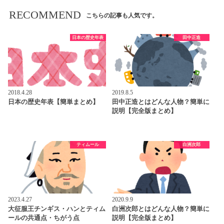
RECOMMEND
こちらの記事も人気です。
日本の歴史年表
田中正造
2018.4.28
2019.8.5
日本の歴史年表【簡単まとめ】
田中正造とはどんな人物？簡単に
説明【完全版まとめ】
ティムール
白洲次郎
2023.4.27
2020.9.9
大征服王チンギス・ハンとティム
白洲次郎とはどんな人物？簡単に
ールの共通点・ちがう点
説明【完全版まとめ】